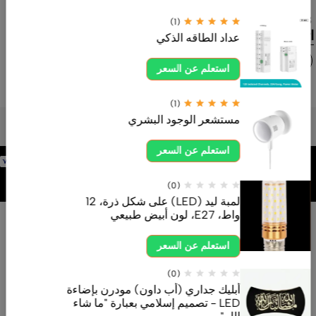
0554605558
(1)
اتصل بنا الآن
عداد الطاقه الذكي
استعلم عن السعر
(1)
مستشعر الوجود البشري
استعلم عن السعر
برمجة وتطوير
شركة
(0)
لمبة ليد (LED) على شكل ذرة، 12
واط، E27، لون أبيض طبيعي
استعلم عن السعر
(0)
أبليك جداري (أب داون) مودرن بإضاءة
LED - تصميم إسلامي بعبارة "ما شاء