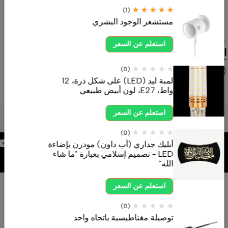
وخدمة موثوقة.
(1)
مستشعر الوجود البشري
ahdksa.com
0554605558
استعلم عن السعر
اتصل بنا الآن
(0)
لمبة ليد (LED) على شكل ذرة، 12
واط، E27، لون أبيض طبيعي
استعلم عن السعر
(0)
برمجة وتطوير
أبليك جداري (أب داون) مودرن بإضاءة
شركة
LED - تصميم إسلامي بعبارة "ما شاء
الله"
استعلم عن السعر
(0)
X
توصيلة مغناطيسية باتجاه واحد
اتصال الآن
واتساب