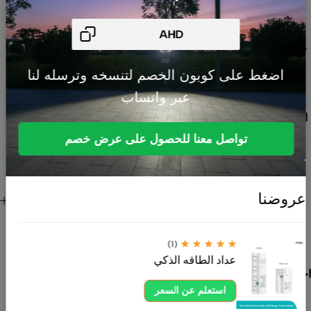
بالرياض
متخصصة في
حلول السمارت
هوم، أنظمة
اضغط على كوبون الخصم لتنسخه وترسله لنا
الطاقة
عبر واتساب
الشمسية،
الإضاءة الداخلية
والخارجية،
تواصل معنا للحصول على عرض خصم
المنتجات
الكهربائية،
الصوتيات،
روابط هامة
عروضنا
المستشعرات
للعميل
والقواطع. نوفر
منتجات عالية
(1)
الجودة تلبي
عداد الطاقه الذكي
احتياجات المنازل
والمشاريع
استعلم عن السعر
بأفضل الأسعار