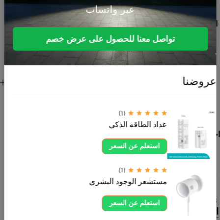
عبر واتساب
الشمسية،
الإضاءة الداخلية
والخارجية،
تواصل معنا للحصول على عرض خصم
المنتجات
الكهربائية،
الصوتيات،
روابط هامة
عروضنا
المستشعرات
للعميل
والقواطع. نوفر
منتجات عالية
(1)
الجودة تلبي
عداد الطاقه الذكي
احتياجات المنازل
والمشاريع
استعلم عن السعر
بأفضل الأسعار
وخدمة موثوقة.
(1)
مستشعر الوجود البشري
ahdksa.com
0554605558
استعلم عن السعر
اتصل بنا الآن