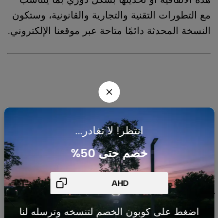
مع التطورات التقنية والتجارية والقانونية، وستكون
النسخة المحدثة دائمًا متاحة عبر موقعنا الإلكتروني.
انتظر! لا تغادر...
شركتنا
السياسات
خصم حتى 50%
شركة AHJ
بالرياض
متخصصة في
حلول السمارت
هوم، أنظمة
اضغط على كوبون الخصم لتنسخه وترسله لنا
الطاقة