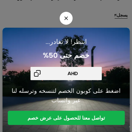
يسجل
انتظر! لا تغادر...
خصم حتى 50%
شركتنا
السياسات
شركة AHJ
بالرياض
اضغط على كوبون الخصم لتنسخه وترسله لنا
متخصصة في
عبر واتساب
حلول السمارت
هوم، أنظمة
تواصل معنا للحصول على عرض خصم
الطاقة
الشمسية،