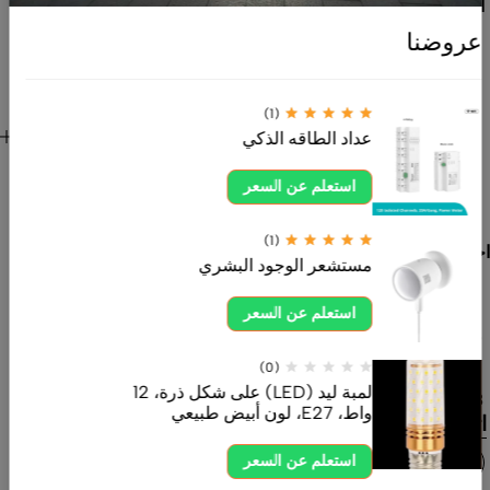
الإضاءة الداخلية
والخارجية،
عروضنا
المنتجات
الكهربائية،
الصوتيات،
(1)
روابط هامة
عداد الطاقه الذكي
المستشعرات
للعميل
والقواطع. نوفر
استعلم عن السعر
منتجات عالية
الجودة تلبي
(1)
احتياجات المنازل
مستشعر الوجود البشري
والمشاريع
بأفضل الأسعار
استعلم عن السعر
وخدمة موثوقة.
ahdksa.com
(0)
لمبة ليد (LED) على شكل ذرة، 12
0554605558
واط، E27، لون أبيض طبيعي
اتصل بنا الآن
استعلم عن السعر