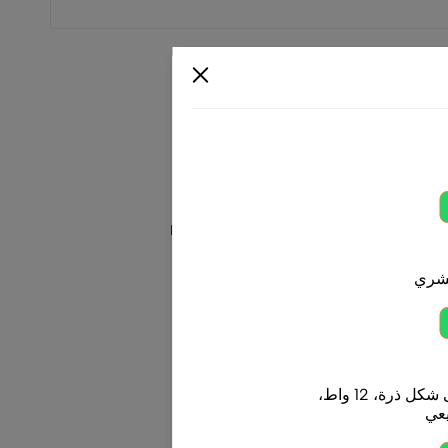
بشري
لمبة ليد (LED) على شكل ذرة، 12 واط،