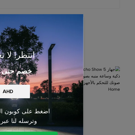
انتظر! لا تغ
خصم حتى 50%
اضغط على كوبون ال
وترسله لنا عبر