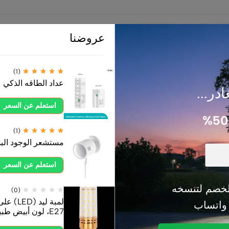
عروضنا
منتجات ذات صلة
(1)
عداد الطاقه الذكي
ادر...
استعلم عن السعر
(1)
مستشعر الوجود ال
استعلم عن السعر
خصم لتنسخه
(0)
 واتساب
E27، لون أبيض طبيعي