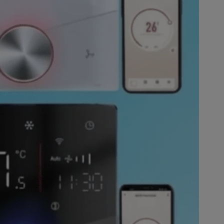
الشمسية،
الإضاءة
الداخلية
والخارجية،
المنتجات
الكهربائية،
الصوتيات،
المستشعرات
والقواطع.
نوفر
منتجات
عالية
الجودة
تلبي