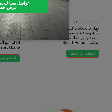
تواصل معنا للح
عرض خص
(0)
جهاز Echo Show 5 _ الجيل الثالث بشاشة
ذكية وساعة منبه بصوت أكثر وضوحًا _
استخدم صوتك للتحكم بالأجهزة المنزلية
عالية الدقة 
الذكية – Smart Home
الذكي مع ألي
mart Home
استعلم عن السعر
استعلم عن 