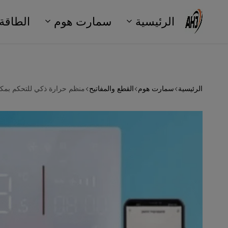
الرئيسية
سمارت هوم
الطاقة
شركة
شركة
علي
الجبعان
AHJ
حسن
الرئيسية
سمارت هوم
القطع والمفاتيح
منظم حرارة ذكي للتحكم بمكي
الجبعان
Company
بالرياض
متخصصة
في
حلول
السمارت
هوم،
أنظمة
الطاقة