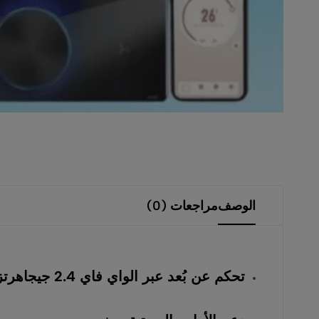
احتياجات
المنازل
والمشاريع
بأفضل
الأسعار
وخدمة
موثوقة
0554605558.
الوصف
مراجعات (0)
تحكم عن بُعد عبر الواي فاي 2.4 جيجاهرتز