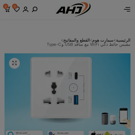
 خصومات
 خصومات
 خصومات
0
0
الرئيسية
سمارت هوم
القطع والمفاتيح
مقبس حائط ذكي WiFi مع منافذ USB وType-C