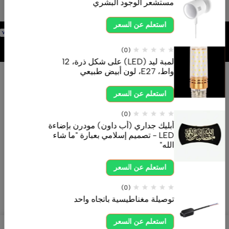
مستشعر الوجود البشري
استعلم عن السعر
برمجة وتطوير
شركة
(0)
لمبة ليد (LED) على شكل ذرة، 12
واط، E27، لون أبيض طبيعي
استعلم عن السعر
(0)
أبليك جداري (أب داون) مودرن بإضاءة
LED - تصميم إسلامي بعبارة "ما شاء
الله"
استعلم عن السعر
(0)
X
توصيلة مغناطيسية باتجاه واحد
اتصال الآن
واتساب
استعلم عن السعر
0
0