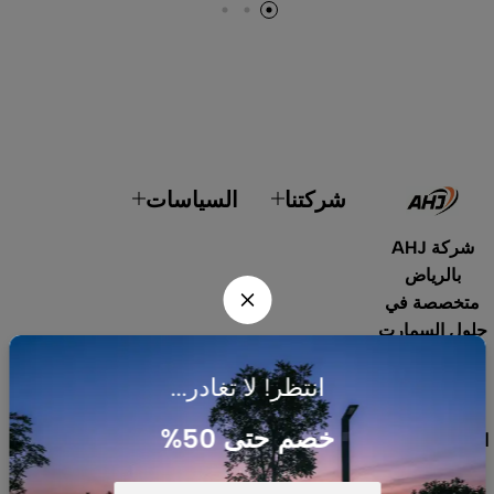
شركتنا
السياسات
شركة AHJ
بالرياض
متخصصة في
حلول السمارت
هوم، أنظمة
انتظر! لا تغادر...
الطاقة
الشمسية،
خصم حتى 50%
الإضاءة الداخلية
والخارجية،