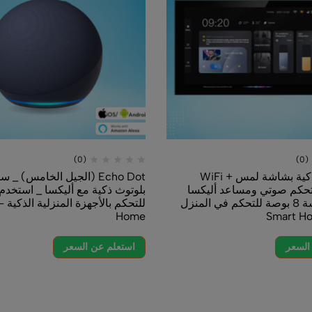
(0)
ية بشاشة لمس WiFi +
Echo Dot (الجيل الخامس) _ سماعة
 أليكسا
بلوتوث ذكية مع أليكسا _ استخدم صوتك
بلوت
كم في المنزل
للتحكم بالأجهزة المنزلية الذكية – Smart
ome
Home
استعلم عن السعر
اس