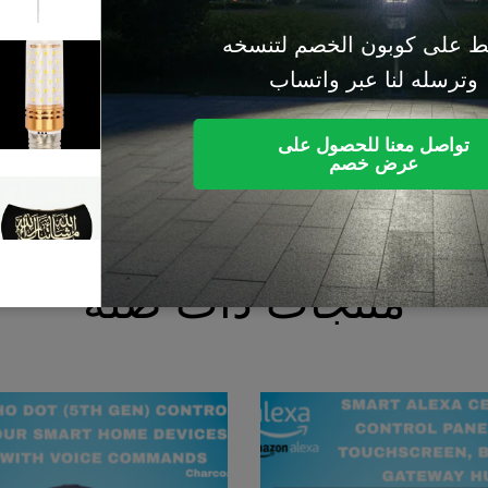
خصم لتنسخه
(0)
 واتساب
E27، لون أبيض طبيعي
استعلم عن السعر
صول على
م
(0)
- تصميم إسلامي بعبا
استعلم عن السعر
جات ذات صلة
(0)
توصيلة مغناطيسية ب
استعلم عن السعر