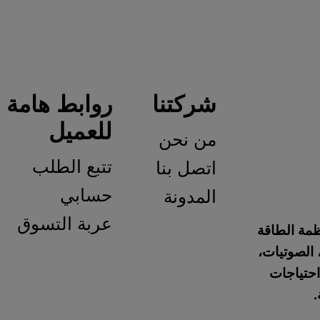
شركتنا
روابط هامة
ا
للعميل
من نحن
س
تتبع الطلب
اتصل بنا
سي
حسابي
المدونة
سي
عربة التسوق
س
ش
سي
س