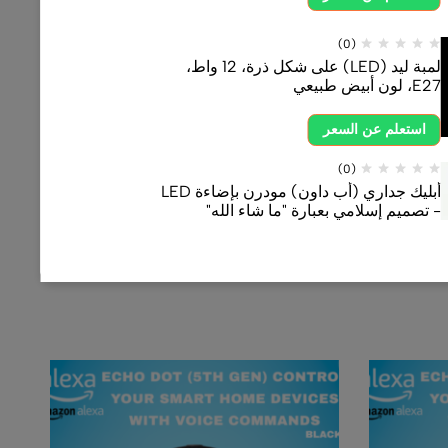
لمبة ليد (LED) على شكل ذرة، 12 واط،
أبليك جداري (أب داون) مودرن بإضاءة LED
رة "ما شاء الله"
اتجاه واحد