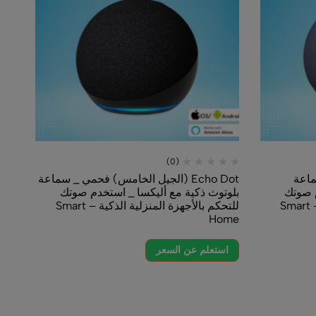
(0)
(0)
Echo Dot (الجيل الخامس) فحمي _ سماعة
جهاز w 8
وث ذكية مع أليكسا _ استخدم صوتك
الثالث
للتحكم بالأجهزة المنزلية الذكية – Smart
عالية الدقة وصوت مكاني
H
الذكي مع أليكسا _ اللو
Smart Home
تعلم عن السعر
استعلم عن السعر