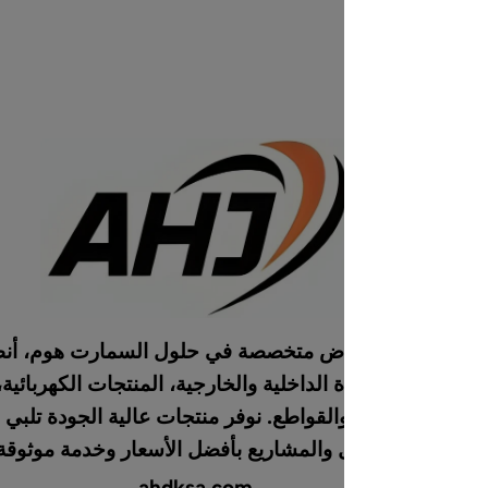
AH بالرياض متخصصة في حلول السمارت هوم، أنظمة الطاقة
الداخلية والخارجية، المنتجات الكهربائية، الصوتيات،
قواطع. نوفر منتجات عالية الجودة تلبي احتياجات
 والمشاريع بأفضل الأسعار وخدمة موثوقة.
ahdksa.com