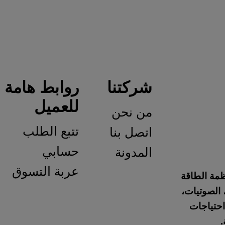
شركتنا
روابط هامة
ا
للعميل
من نحن
س
تتبع الطلب
اتصل بنا
سي
حسابي
المدونة
سي
عربة التسوق
س
ش
سي