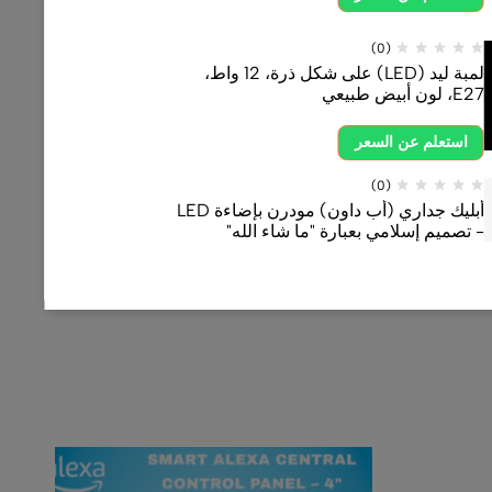
لمبة ليد (LED) على شكل ذرة، 12 واط،
أبليك جداري (أب داون) مودرن بإضاءة LED
رة "ما شاء الله"
اتجاه واحد