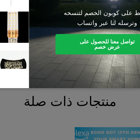
خصم لتنسخه
(0)
 واتساب
E27، لون أبيض طبيعي
استعلم عن السعر
صول على
م
ع بين التكنولوجيا المتطورة والتصميم العملي
(0)
- تصميم إسلامي بعبا
استعلم عن السعر
(0)
جات ذات صلة
توصيلة مغناطيسية ب
استعلم عن السعر