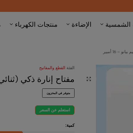
الإضاءة
منتجات الكهرباء
ماجنتيك
صفح
الفئة
القطع والمفاتيح
مفتاح إنارة ذكي (ثنائي) بتصميم بيانو – 16
متوفر في المخزون
استعلم عن السعر
كمية: