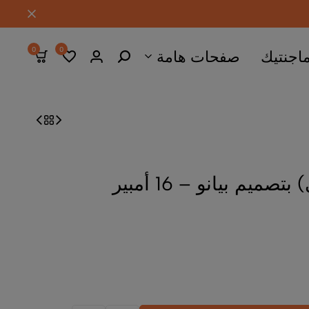
0
0
ات هامة
 أمبير