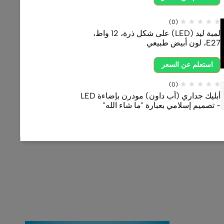
لمبة ليد (LED) على شكل ذرة، 12 واط،
أبليك جداري (أب داون) مودرن بإضاءة LED
رة "ما شاء الله"
اتجاه واحد