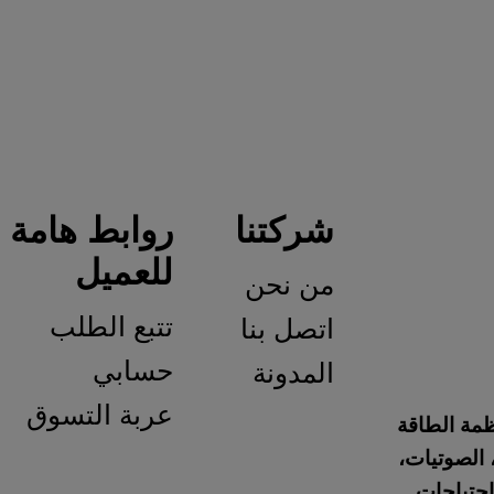
شركتنا
روابط هامة
ا
للعميل
من نحن
س
تتبع الطلب
اتصل بنا
سي
حسابي
المدونة
سي
عربة التسوق
س
ش