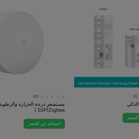
(0)
مستشعر درجة الحرارة والرطوبة | SNZB-
02P{Zigbee }
بلوت
ome
استعلم عن السعر
اس