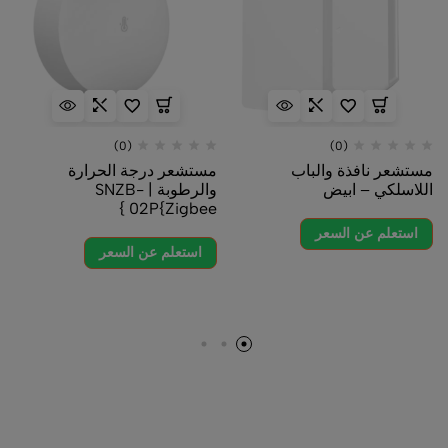
(0)
(0)
مستشعر نافذة والباب
مستشعر درجة الحرارة
اللاسلكي – ابيض
والرطوبة | SNZB-
02P{Zigbee }
استعلم عن السعر
استعلم عن السعر