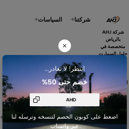
شركتنا
السياسات
شركة AHJ
بالرياض
متخصصة في
حلول السمارت
هوم، أنظمة
انتظر! لا تغادر...
الطاقة
الشمسية،
خصم حتى 50%
الإضاءة الداخلية
والخارجية،
المنتجات
الكهربائية،
الصوتيات،
روابط هامة
اضغط على كوبون الخصم لتنسخه وترسله لنا
المستشعرات
للعميل
عبر واتساب
والقواطع. نوفر