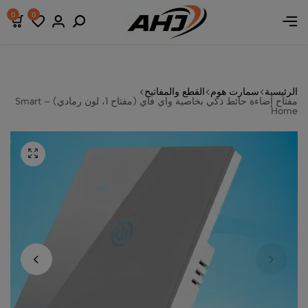
صومات
صومات
صومات
0
0
الرئيسية
سمارت هوم
القطع والمفاتيح
مفتاح إضاءة حائط ذكي بخاصية واي فاي (مفتاح 1، لون رمادي) – Smart
Home