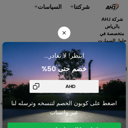
شركتنا
السياسات
شركة AHJ
بالرياض
متخصصة في
حلول السمارت
هوم، أنظمة
انتظر! لا تغادر...
الطاقة
الشمسية،
خصم حتى 50%
الإضاءة الداخلية
والخارجية،
المنتجات
الكهربائية،
الصوتيات،
روابط هامة
اضغط على كوبون الخصم لتنسخه وترسله لنا
المستشعرات
للعميل
عبر واتساب
والقواطع. نوفر
منتجات عالية
الجودة تلبي