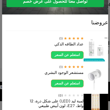
تواصل معنا للحصول على عرض خصم
احتياجات المنازل
والمشاريع
بأفضل الأسعار
عروضنا
وخدمة موثوقة.
ahdksa.com
0554605558
(1)
اتصل بنا الآن
عداد الطاقه الذكي
استعلم عن السعر
(1)
مستشعر الوجود البشري
استعلم عن السعر
برمجة وتطوير
شركة
(0)
لمبة ليد (LED) على شكل ذرة، 12
واط، E27، لون أبيض طبيعي