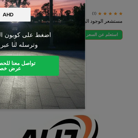
(1)
مستشعر الوجود البشري
(إصدار ترقية POWR2
اضغط على كوبون ال
استعلم عن السعر
استعلم عن 
وترسله لنا عبر
تواصل معنا للح
عرض خص