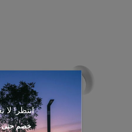
انتظر! لا تغ
خصم حتى 50%