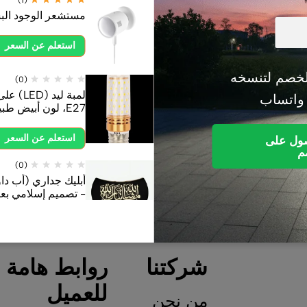
مستشعر الوجود ال
(0)
(0)
استعلم عن السعر
مفتاح عداد الطاقة الذكي POW Origin
لوحة تحكم 
)
Zigbee مع تحكم صوتي ومساعد
مدمج – شاشة 4 بوصة للت
خصم لتنسخه
(0)
الذكي – Smart Home
السعر
 واتساب
E27، لون أبيض طبيعي
استعلم عن السعر
استعلم عن السعر
صول على
م
(0)
- تصميم إسلامي بعبا
استعلم عن السعر
(0)
شركتنا
روابط هامة
توصيلة مغناطيسية ب
للعميل
استعلم عن السعر
من نحن