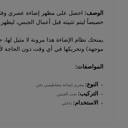
احتياجات
الوصف:
احصل على مظهر إضاءة عصري وفائق
المنازل
خصيصاً ليتم تثبيته قبل أعمال الجبس، ليظهر
والمشاريع
بأفضل
يمنحك نظام الإضاءة هذا مرونة لا مثيل لها
الأسعار
موجهة) وتحريكها في أي وقت دون الحاجة لأسلا
وخدمة
موثوقة
المواصفات:
0554605558.
النوع:
مجرى إضاءة مغناطيسي دفن
التركيب:
تحت الجبس
الاستخدام:
داخلي