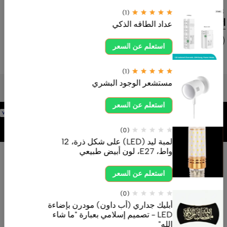
0554605558
(1)
اتصل بنا الآن
عداد الطاقه الذكي
استعلم عن السعر
(1)
مستشعر الوجود البشري
استعلم عن السعر
برمجة وتطوير
شركة
(0)
لمبة ليد (LED) على شكل ذرة، 12
واط، E27، لون أبيض طبيعي
استعلم عن السعر
(0)
أبليك جداري (أب داون) مودرن بإضاءة
LED - تصميم إسلامي بعبارة "ما شاء
الله"