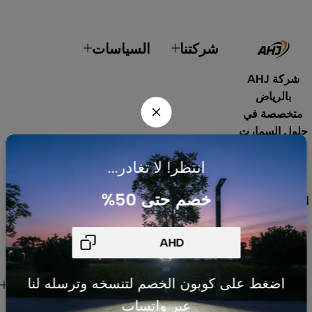
شركتنا
السياسات
شركة AHJ
بالرياض
متخصصة في
حلول السمارت
هوم، أنظمة
انتظر! لا تغادر...
الطاقة
الشمسية،
خصم حتى 50%
الإضاءة الداخلية
والخارجية،
المنتجات
الكهربائية،
الصوتيات،
روابط هامة
اضغط على كوبون الخصم لتنسخه وترسله لنا
المستشعرات
للعميل
عبر واتساب
والقواطع. نوفر