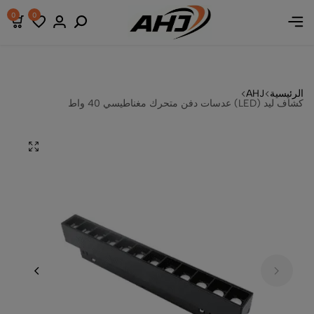
 خصومات
 خصومات
 خصومات
0
0
الرئيسية
AHJ
كشاف ليد (LED) عدسات دفن متحرك مغناطيسي 40 واط