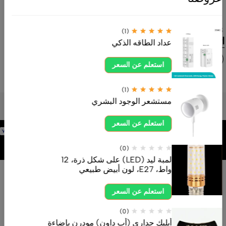
ahdksa.com
0554605558
(1)
اتصل بنا الآن
عداد الطاقه الذكي
استعلم عن السعر
(1)
مستشعر الوجود البشري
استعلم عن السعر
برمجة وتطوير
شركة
(0)
لمبة ليد (LED) على شكل ذرة، 12
واط، E27، لون أبيض طبيعي
استعلم عن السعر
(0)
أبليك جداري (أب داون) مودرن بإضاءة