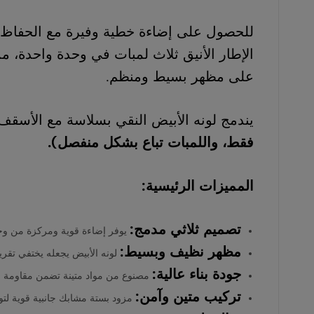
احتياجات
للحصول على إضاءة خطية وفيرة مع الحفاظ ع
المنازل
الإطار الأنيق ثلاث لمبات في وحدة واحدة، م
والمشاريع
على مظهر بسيط ومنظم.
بأفضل
الأسعار
يندمج لونه الأبيض النقي بسلاسة مع الأسقف
وخدمة
فقط، واللمبات تباع بشكل منفصل).
موثوقة
0554605558.
المميزات الرئيسية:
تصميم ثلاثي مدمج:
يوفر إضاءة قوية ومركزة من وحدة 
مظهر نظيف وبسيط:
لونه الأبيض يجعله يختفي تقري
جودة بناء عالية:
مصنوع من مواد متينة تضمن مقاومة ال
تركيب متين وآمن:
مزود بستة مشابك جانبية قوية لتو