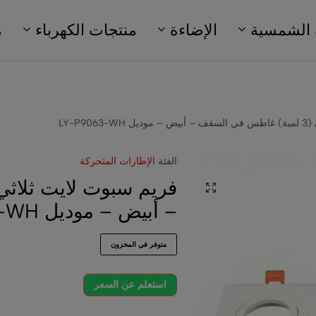
 الشمسية
الإضاءة
منتجات الكهرباء
م
LY-P90
الفئة
الإطارات المتحركة
– أبيض – موديل LY-P9063-WH
متوفر في المخزون
استعلم عن السعر