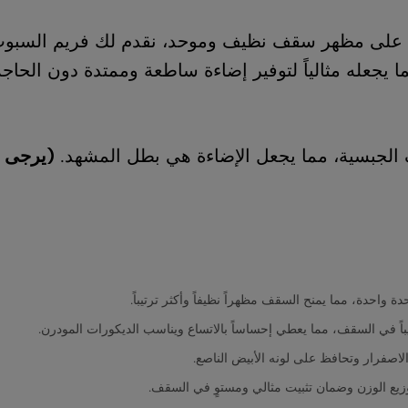
لى مظهر سقف نظيف وموحد، نقدم لك فريم السبوت لاي
ما يجعله مثالياً لتوفير إضاءة ساطعة وممتدة دون ال
 الجبسية، مما يجعل الإضاءة هي بطل المشهد.
(يرجى م
واحدة، مما يمنح السقف مظهراً نظيفاً وأكثر ترتيباً.
باً في السقف، مما يعطي إحساساً بالاتساع ويناسب الديكورات المودرن.
اصفرار وتحافظ على لونه الأبيض الناصع.
زيع الوزن وضمان تثبيت مثالي ومستوٍ في السقف.