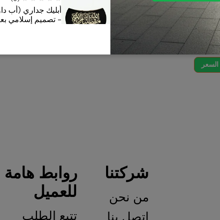
جهاز Echo Show 8 الجديد كليًا _ الجيل
مفتاح عداد الطاقة 
الثالث (إصدار 2023) بشاشة لمس ذكية
(إصدار ترقية POWR2)
- تصميم إسلامي بعبا
وصوت مكاني وموزّع المنزل
كسا _ اللون أبيض جليدي –
استعلم عن السعر
استعلم عن السعر
S
(0)
السعر
توصيلة مغناطيسية ب
استعلم عن السعر
شركتنا
روابط هامة
للعميل
من نحن
تتبع الطلب
اتصل بنا