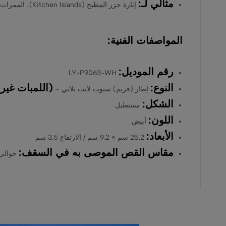
مثالي لـ:
إنارة جزر المطبخ (Kitchen Islands)، الممرات الطويلة، غرف الملابس، والمكاتب التي تتطلب إضاءة وفيرة وموجهة.
المواصفات الفنية:
رقم الموديل:
LY-P9063-WH
النوع:
(اللمبات غير
إطار (فريم) سبوت لايت ثلاثي –
الشكل:
مستطيل
اللون:
أبيض
الأبعاد:
25.2 سم × 9.2 سم / الارتفاع 3.5 سم
مقاس القص الموصى به في السقف:
حوالي 24 سم × 8 