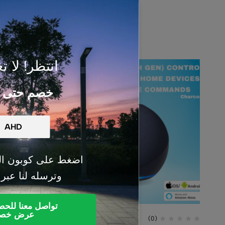
انتظر! لا تغ
خصم حتى 50%
اضغط على كوبون ال
وترسله لنا عبر
تواصل معنا للح
عرض خص
(0)