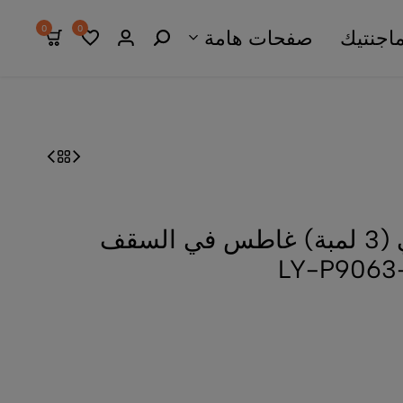
0
0
اجنتيك
صفحات هامة
فريم سبوت لايت ثلاثي (3 لمبة) غاطس في السقف