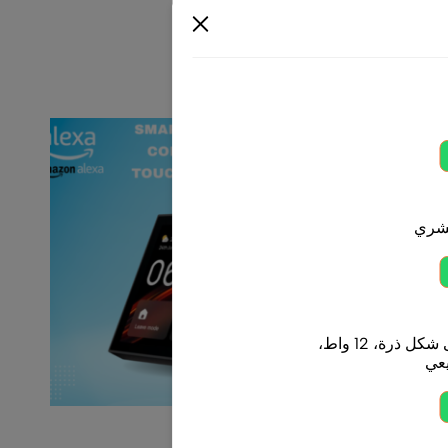
بشري
لمبة ليد (LED) على شكل ذرة، 12 واط،
(0)