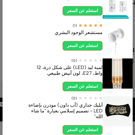
احتياجات المنازل
والمشاريع
استعلم عن السعر
بأفضل الأسعار
وخدمة موثوقة.
(1)
مستشعر الوجود البشري
ahdksa.com
0554605558
استعلم عن السعر
اتصل بنا الآن
(0)
لمبة ليد (LED) على شكل ذرة، 12
واط، E27، لون أبيض طبيعي
استعلم عن السعر
(0)
برمجة وتطوير
أبليك جداري (أب داون) مودرن بإضاءة
شركة
LED - تصميم إسلامي بعبارة "ما شاء
الله"
استعلم عن السعر