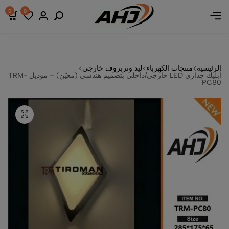
ض خصومات
ض خصومات
ض خصومات
0
0
الرئيسية
منتجات الكهرباء
ليد وتربروف خارجي
أبليك جداري LED خارجي/داخلي بتصميم هندسي (معيّن) – موديل TRM-
PC80