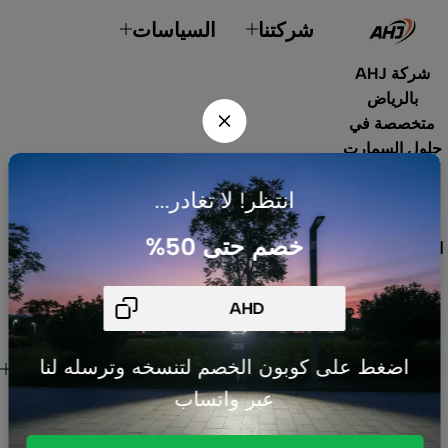
شركتنا
السياسات
شركة AHJ
بالرياض
متخصصة في
حلول السمارت
هوم، أنظمة
انتظر! لا تغادر...
الطاقة
الشمسية،
خصم حتى 50%
الإضاءة الداخلية
والخارجية،
المنتجات
الكهربائية،
الصوتيات،
روابط هامة
اضغط على كوبون الخصم لتنسخه وترسله لنا
المستشعرات
للعميل
عبر واتساب
والقواطع. نوفر
منتجات عالية