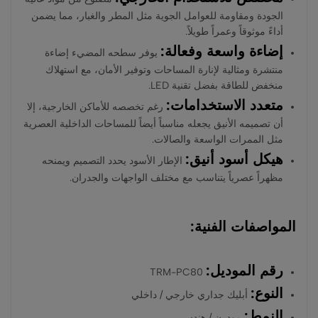
الجودة ومقاومة للعوامل الجوية مثل المطر والغبار، مما يضمن
أداءً موثوقاً وعمراً طويلاً.
إضاءة واسعة وفعالة:
يوفر سطحه المضيء إضاءة
منتشرة ومثالية لإنارة المساحات وتوفير الأمان، مع استهلاك
منخفض للطاقة بفضل تقنية LED.
متعدد الاستخدامات:
رغم تخصصه للأماكن الخارجية، إلا
أن تصميمه الأنيق يجعله مناسباً أيضاً للمساحات الداخلية العصرية
مثل الممرات الواسعة والصالات.
هيكل أسود أنيق:
الإطار الأسود يحدد التصميم ويمنحه
مظهراً عصرياً يتناسب مع مختلف الواجهات والجدران.
المواصفات الفنية:
رقم الموديل:
TRM-PC80
النوع:
أبليك جداري خارجي / داخلي
النمط:
مودرن / هندسي