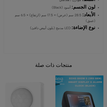
لون الجسم:
أسود (Black)
الأبعاد:
28.5 سم (عرض) × 17.5 سم (ارتفاع) × 6.5 سم
(عمق)
نوع الإضاءة:
LED مدمج (بلون أبيض دافئ)
منتجات ذات صلة