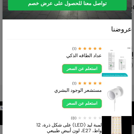
الجودة تلبي
تواصل معنا للحصول على عرض خصم
احتياجات المنازل
والمشاريع
بأفضل الأسعار
عروضنا
وخدمة موثوقة.
ahdksa.com
0554605558
(1)
اتصل بنا الآن
عداد الطاقه الذكي
استعلم عن السعر
(1)
مستشعر الوجود البشري
استعلم عن السعر
برمجة وتطوير
شركة
(0)
لمبة ليد (LED) على شكل ذرة، 12
واط، E27، لون أبيض طبيعي