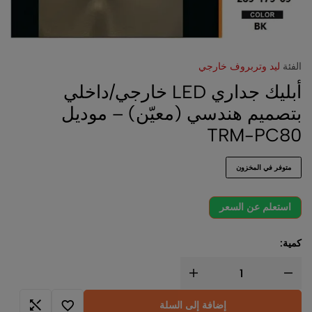
الفئة
ليد وتربروف خارجي
أبليك جداري LED خارجي/داخلي
بتصميم هندسي (معيّن) – موديل
TRM-PC80
متوفر في المخزون
استعلم عن السعر
كمية:
إضافة إلى السلة