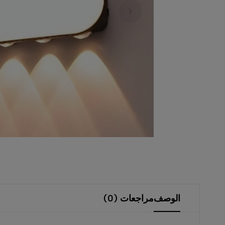
الشمسية،
الإضاءة
الداخلية
والخارجية،
المنتجات
الكهربائية،
الصوتيات،
المستشعرات
والقواطع.
نوفر
منتجات
عالية
الوصف
مراجعات (0)
الجودة
تلبي