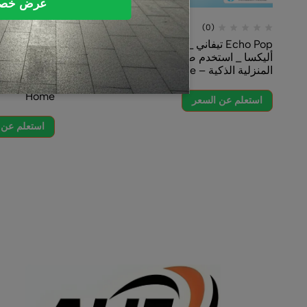
عرض خص
(0)
Echo Pop تيفاني _ سماعة بلوتوث ذكية مع
أليكسا _ استخدم صوتك للتحكم بالأجهزة
المنزلية الذكية – Smart Home
عالية الدقة 
Home
استعلم عن السعر
استعلم عن 