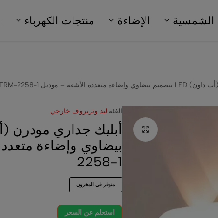
 الشمسية
الإضاءة
منتجات الكهرباء
م
ددة الأشعة – موديل TRM-2258-1
الفئة
ليد وتربروف خارجي
2258-1
متوفر في المخزون
استعلم عن السعر