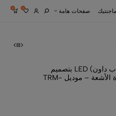
0
0
اجنتيك
صفحات هامة
أبليك جداري مودرن (أب داون) LED بتصميم
بيضاوي وإضاءة متعددة الأشعة – موديل TRM-