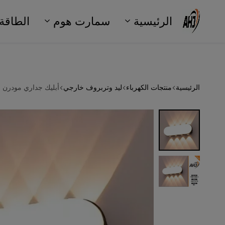
الرئيسية
سمارت هوم
الطاقة
شركة
شركة
علي
الجبعان
AHJ
حسن
الرئيسية
منتجات الكهرباء
ليد وتربروف خارجي
أبليك جداري مودرن (أب داون) LED بتصميم بيضاوي وإضاءة متع
الجبعان
Company
بالرياض
متخصصة
في
حلول
السمارت
هوم،
أنظمة
الطاقة