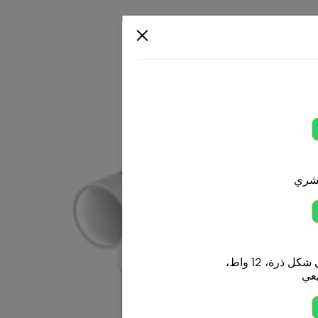
بشري
لمبة ليد (LED) على شكل ذرة، 12 واط،