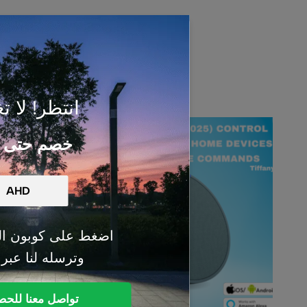
انتظر! لا تغ
خصم حتى 50%
اضغط على كوبون ال
وترسله لنا عبر
تواصل معنا للح