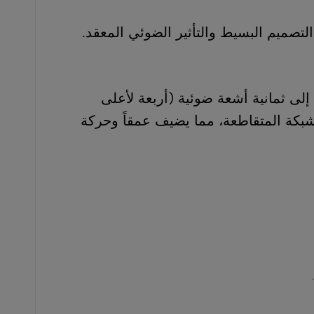
لتصميم البسيط والتأثير الضوئي المعقد.
ي طريقة توزيعه للضوء؛ حيث يطلق إضاءة “أب داون” (Up-Down) تنقسم إلى ثمانية أشعة ضوئية (أربعة لأعلى
لشبكة المتقاطعة، مما يضيف عمقاً وحركة