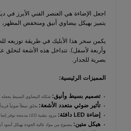
احتياجات
اجعل الإضاءة هي العنصر الفني الأبرز في دي
المنازل
يتميز بهيكل بيضاوي أنيق ومنخفض المظهر،
والمشاريع
بأفضل
الأسعار
وأربعة لأسفل). تتداخل هذه الأشعة لتخلق عل
وخدمة
بصرية للجدار.
موثوقة
0554605558.
المميزات الرئيسية:
تصميم بسيط وأنيق:
شكله البيضاوي البسيط يجعله ق
تأثير ضوئي متعدد الأشعة:
يخلق نمطاً ضوئياً فريداً
إضاءة LED دافئة:
مزود بتقنية LED مدمجة توفر إضاءة بيضاء دافئة ومريحة، بكفاءة عالية في استهلاك الطاقة وعمر افتراضي طويل.
هيكل متين:
مصنوع من مواد عالية الجودة بهيكل أسود أني