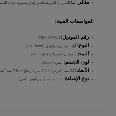
مثالي لـ:
الممرات الطويلة لخلق إيقاع بصري، غرف المعيش
المواصفات الفنية:
رقم الموديل:
TRM-2258-1
النوع:
أبليك جداري ديكوري (Up-Down)
النمط:
مودرن / بسيط (Minimalist)
لون الجسم:
أسود (Black)
الأبعاد:
23 سم (عرض) × 7.6 سم (ارتفاع) × 7.8 سم (عمق)
نوع الإضاءة:
LED مدمج (بلون أبيض دافئ)