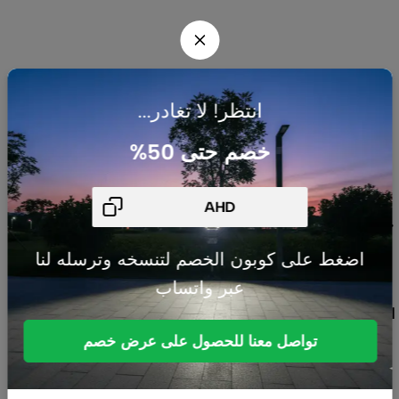
انتظر! لا تغادر...
شركتنا
السياسات
خصم حتى 50%
شركة AHJ
بالرياض
متخصصة في
حلول السمارت
هوم، أنظمة
اضغط على كوبون الخصم لتنسخه وترسله لنا
الطاقة
عبر واتساب
الشمسية،
الإضاءة الداخلية
والخارجية،
تواصل معنا للحصول على عرض خصم
المنتجات
الكهربائية،