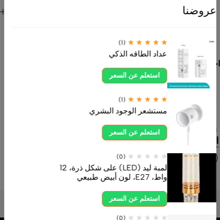
الصوتيات،
روابط هامة
عروضنا
المستشعرات
للعميل
والقواطع. نوفر
منتجات عالية
(1)
الجودة تلبي
عداد الطاقه الذكي
احتياجات المنازل
والمشاريع
استعلم عن السعر
بأفضل الأسعار
وخدمة موثوقة.
(1)
مستشعر الوجود البشري
ahdksa.com
0554605558
استعلم عن السعر
اتصل بنا الآن
(0)
لمبة ليد (LED) على شكل ذرة، 12
واط، E27، لون أبيض طبيعي
استعلم عن السعر
(0)