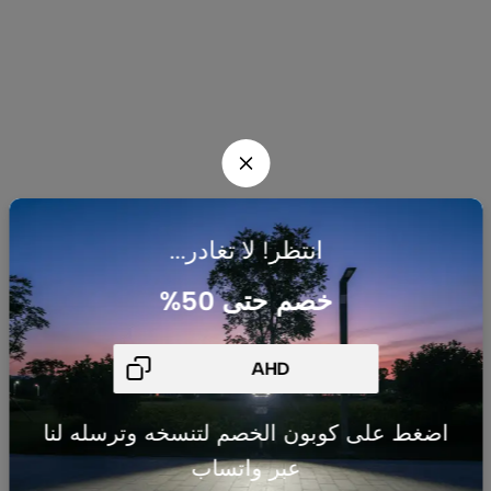
انتظر! لا تغادر...
خصم حتى 50%
شركتنا
السياسات
اضغط على كوبون الخصم لتنسخه وترسله لنا
شركة AHJ
عبر واتساب
بالرياض