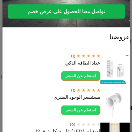
متخصصة في
تواصل معنا للحصول على عرض خصم
حلول السمارت
هوم، أنظمة
الطاقة
الشمسية،
عروضنا
الإضاءة الداخلية
والخارجية،
المنتجات
(1)
عداد الطاقه الذكي
الكهربائية،
الصوتيات،
روابط هامة
استعلم عن السعر
المستشعرات
للعميل
والقواطع. نوفر
(1)
منتجات عالية
مستشعر الوجود البشري
الجودة تلبي
احتياجات المنازل
استعلم عن السعر
والمشاريع
بأفضل الأسعار
(0)
وخدمة موثوقة.
لمبة ليد (LED) على شكل ذرة، 12